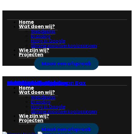
Home
Wat doen wij?
Webdesign
Branding
Hoog in Google
Slimme maatwerkoplossingen
Wie zijn wij?
Projecten
Maak een afspraak
Broodcafé Jaap
Van Dijk Auto’s
Hairview
Mooi in Maatwerk
WHD Metaalrecycling
Osteopathie Christiaan Bax
VMR Vouwwanden
Blau Consultancy
Kasbergen hoveniers
American Appliances
ZH Promotions
Pannenkoe
Home
Wat doen wij?
Webdesign
Branding
Hoog in Google
Slimme maatwerkoplossingen
Wie zijn wij?
Projecten
Maak een afspraak