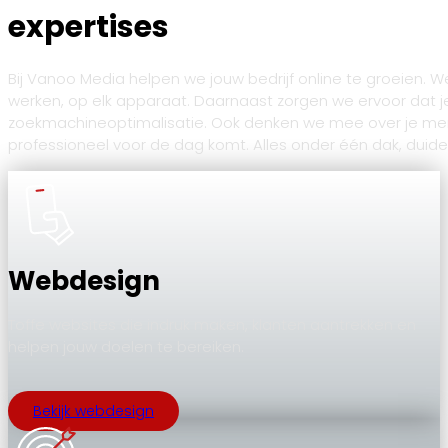
expertises
Bij Vanoo Media helpen we jouw bedrijf online te groeien. 
werken, op elk apparaat. Daarnaast zorgen we ervoor dat 
zoekmachineoptimalisatie. Ook denken we mee over je merk: v
professioneel voor de dag komt. Alles onder één dak, duide
Webdesign
Toffe websites die indruk maken, klanten aantrekken en
helpen jouw doelen te bereiken.
Bekijk webdesign