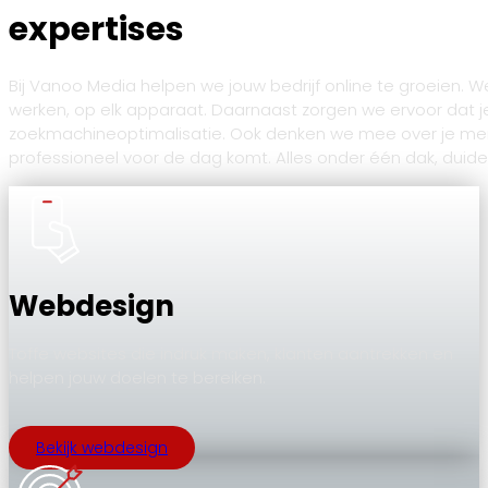
expertises
Bij Vanoo Media helpen we jouw bedrijf online te groeien. 
werken, op elk apparaat. Daarnaast zorgen we ervoor dat 
zoekmachineoptimalisatie. Ook denken we mee over je merk: v
professioneel voor de dag komt. Alles onder één dak, duide
Webdesign
Toffe websites die indruk maken, klanten aantrekken en
helpen jouw doelen te bereiken.
Bekijk webdesign