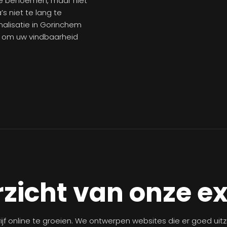
 te benoemen, maar niet
s niet te lang te
alisatie in Gorinchem
n om uw vindbaarheid
zicht van onze e
jf online te groeien. We ontwerpen websites die er goed uit