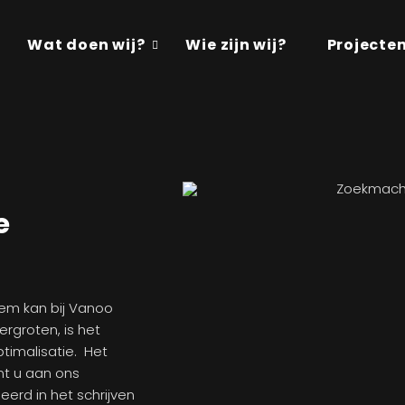
Wat doen wij?
Wie zijn wij?
Projecte
e
hem kan bij Vanoo
rgroten, is het
timalisatie. Het
nt u aan ons
eerd in het schrijven