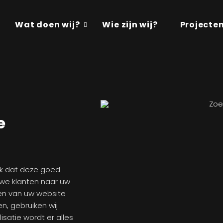
Wat doen wij?
Wie zijn wij?
Projecte
e
ijk dat deze goed
uwe klanten naar uw
ten van uw website
, gebruiken wij
satie wordt er alles