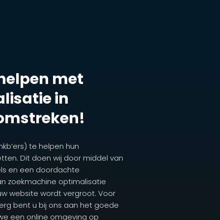
 helpen met
isatie in
 omstreken!
mkb’ers) te helpen hun
tten. Dit doen wij door middel van
els en een doordachte
an zoekmachine optimalisatie
uw website wordt vergroot. Voor
erg bent u bij ons aan het goede
 we een online omgeving op