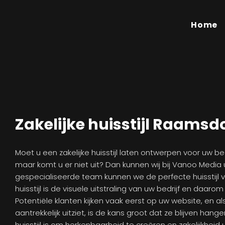
Home
Zakelijke huisstijl Raamsd
Moet u een zakelijke huisstijl laten ontwerpen voor uw b
maar komt u er niet uit? Dan kunnen wij bij Vanoo Media
gespecialiseerde team kunnen we de perfecte huisstijl v
huisstijl is de visuele uitstraling van uw bedrijf en daaro
Potentiële klanten kijken vaak eerst op uw website, en a
aantrekkelijk uitziet, is de kans groot dat ze blijven hang
huisstijl is om herkenbaarheid te creëren en zakelijkheid u