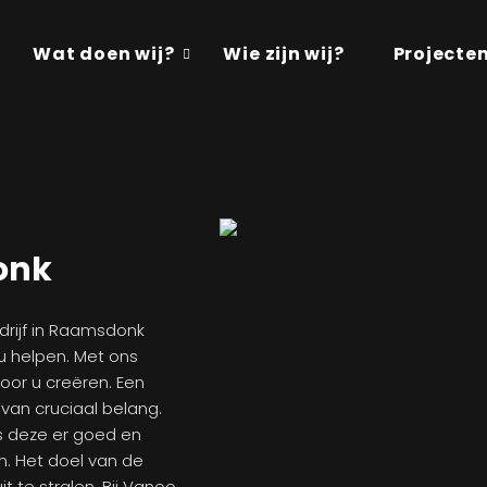
Wat doen wij?
Wie zijn wij?
Projecte
onk
edrijf in Raamsdonk
 u helpen. Met ons
oor u creëren. Een
m van cruciaal belang.
ls deze er goed en
en. Het doel van de
it te stralen. Bij Vanoo