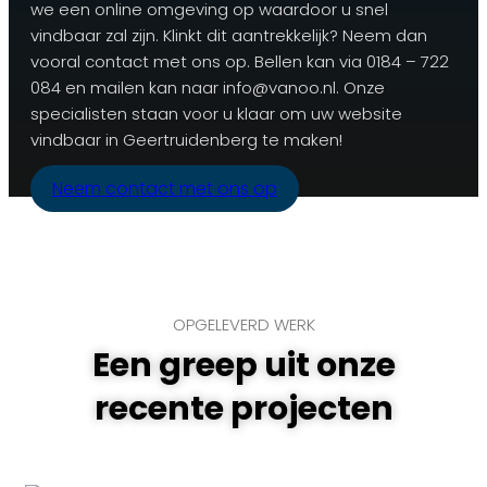
we een online omgeving op waardoor u snel
vindbaar zal zijn. Klinkt dit aantrekkelijk? Neem dan
vooral contact met ons op. Bellen kan via 0184 – 722
084 en mailen kan naar info@vanoo.nl. Onze
specialisten staan voor u klaar om uw website
vindbaar in Geertruidenberg te maken!
Neem contact met ons op
OPGELEVERD WERK
Een greep uit onze
recente projecten