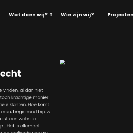
Wat doen wij?
Wie zijn wij?
Projecte
recht
e vinden, al dan niet
toch krachtige manier
iële klanten. Hoe komt
toren, beginnend bij uw
juist een website
p… Het is allemaal
r de realisatie van uw