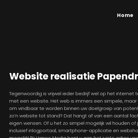
Home
Website realisatie Papend
Tegenwoordig is vrijwel ieder bedrijf wel op het internet t
met een website. Het web is immers een simpele, maar 
om vindbaar te worden binnen uw doelgroep van potent
zo’n website tot stand? Dat hangt af van een aantal fac
eigen wensen. Of u het zo simpel mogelijk wil houden of 
inclusief inlogportaal, smartphone-applicatie en websho
mogelijk! Bij Vanoo Media bent u aan het juiste adres voo