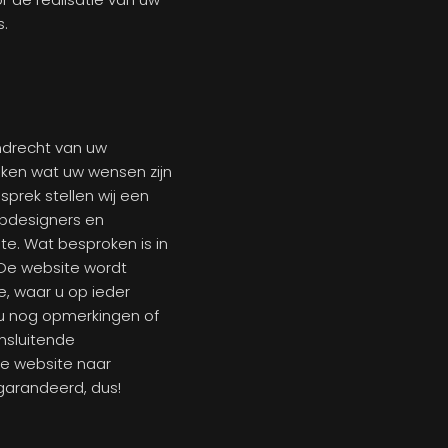
s.
ndrecht van uw
ken wat uw wensen zijn
esprek stellen wij een
bdesigners en
te. Wat besproken is in
. De website wordt
e, waar u op ieder
u nog opmerkingen of
nsluitende
de website naar
egarandeerd, dus!