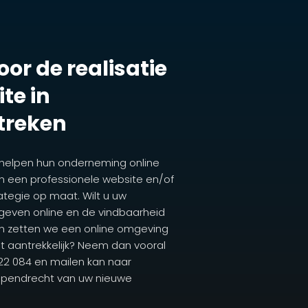
or de realisatie
te in
treken
 helpen hun onderneming online
n een professionele website en/of
egie op maat. Wilt u uw
 geven online en de vindbaarheid
n zetten we een online omgeving
dit aantrekkelijk? Neem dan vooral
722 084 en mailen kan naar
 Papendrecht van uw nieuwe