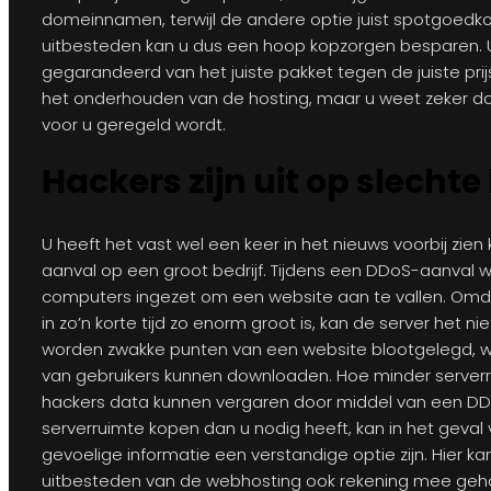
domeinnamen, terwijl de andere optie juist spotgoedk
uitbesteden kan u dus een hoop kopzorgen besparen. 
gegarandeerd van het juiste pakket tegen de juiste prij
het onderhouden van de hosting, maar u weet zeker dat 
voor u geregeld wordt.
Hackers zijn uit op slechte
U heeft het vast wel een keer in het nieuws voorbij zi
aanval op een groot bedrijf. Tijdens een DDoS-aanval
computers ingezet om een website aan te vallen. Omd
in zo’n korte tijd zo enorm groot is, kan de server het n
worden zwakke punten van een website blootgelegd, 
van gebruikers kunnen downloaden. Hoe minder serverr
hackers data kunnen vergaren door middel van een D
serverruimte kopen dan u nodig heeft, kan in het geval 
gevoelige informatie een verstandige optie zijn. Hier kan
uitbesteden van de webhosting ook rekening mee ge