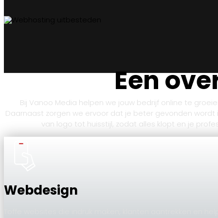
Een over
Bij Vanoo Media helpen we jouw bedrijf online te groe
Daarnaast zorgen we ervoor dat je beter gevonden wordt 
van logo tot huisstijl, zodat alles klopt en je pr
Webdesign
Toffe websites die indruk maken, klanten aantrekken en hel