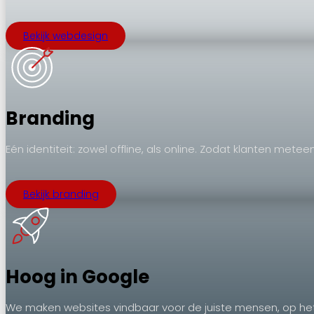
Bekijk webdesign
Branding
Eén identiteit: zowel offline, als online. Zodat klanten metee
Bekijk branding
Hoog in Google
We maken websites vindbaar voor de juiste mensen, op he