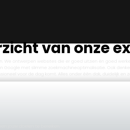
zicht van onze e
ien. We ontwerpen websites die er goed uitzien én goed werke
in Google met slimme zoekmachineoptimalisatie. Ook denke
ofessioneel voor de dag komt. Alles onder één dak, duidelijk en
pen jouw doelen te bereiken.