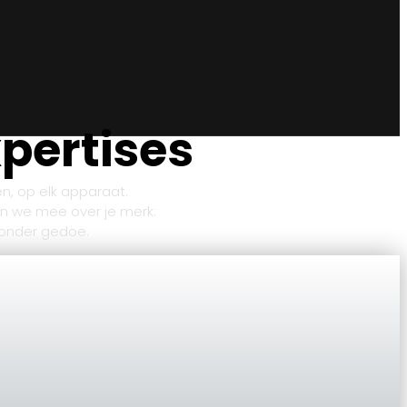
xpertises
n, op elk apparaat.
n we mee over je merk:
 zonder gedoe.