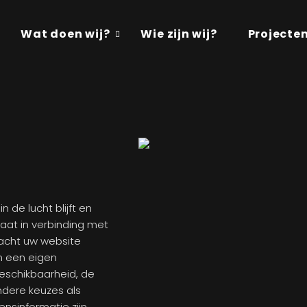
Wat doen wij?
Wie zijn wij?
Projecte
 de lucht blijft en
taat in verbinding met
nacht uw website
m een eigen
beschikbaarheid, de
andere keuzes als
nsinformatie zijn