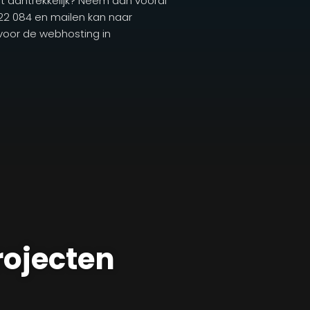
dit aantrekkelijk? Neem dan vooral
722 084 en mailen kan naar
 voor de webhosting in
rojecten