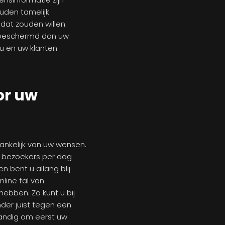
uden tamelijk
dat zouden willen.
r beschermd dan uw
u en uw klanten
or uw
hankelijk van uw wensen.
n bezoekers per dag
 bent u allang blij
line tal van
hebben. Zo kunt u bij
er juist tegen een
tandig om eerst uw