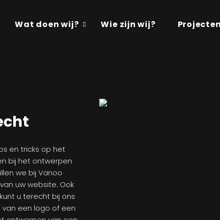
Wat doen wij?
Wie zijn wij?
Projecte
echt
s en tricks op het
n bij het ontwerpen
illen we bij Vanoo
van uw website. Ook
unt u terecht bij ons
 van een logo of een
het ontwerpen van een