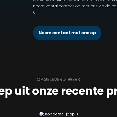
neem vooral contact op met ons via de co
u!
Neem contact met ons op
OPGELEVERD WERK
ep uit onze recente p