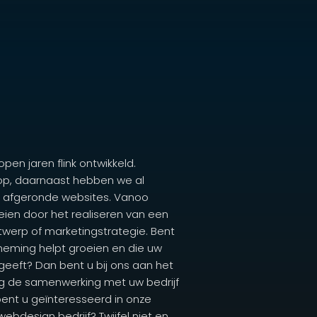
en jaren flink ontwikkeld.
orop, daarnaast hebben we al
p afgeronde websites. Vanoo
eien door het realiseren van een
twerp of marketingstrategie. Bent
neming helpt groeien en die uw
geeft? Dan bent u bij ons aan het
ag de samenwerking met uw bedrijf
bent u geïnteresseerd in onze
webdesign bedrijf? Twijfel niet en