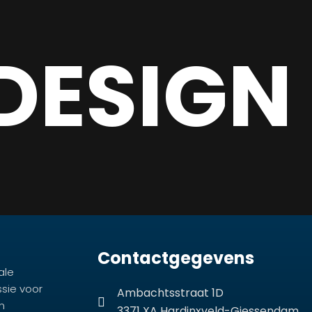
DESIGN
Contactgegevens
ale
ssie voor
Ambachtsstraat 1D
n
3371 XA Hardinxveld-Giessendam