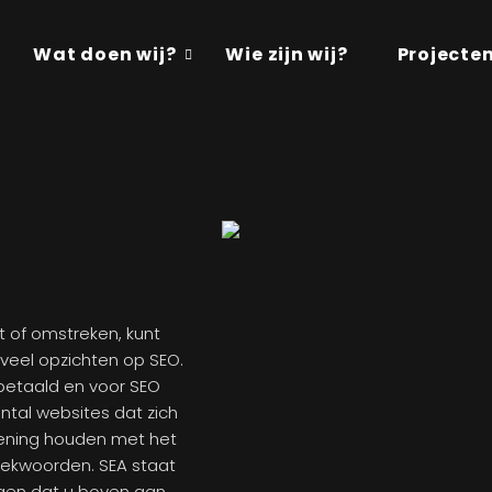
Wat doen wij?
Wie zijn wij?
Projecte
t of omstreken, kunt
 veel opzichten op SEO.
 betaald en voor SEO
ntal websites dat zich
kening houden met het
oekwoorden. SEA staat
rgen dat u boven aan