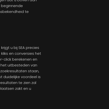
r beginnende
msbekendheid te
rijgt u bij SEA precies
liks en conversies het
r-click berekenen en
j het uitbesteden van
 zoekresultaten staan,
 duidelijke voordeel is
sultaten te zien zal
plaatsen zakt en u