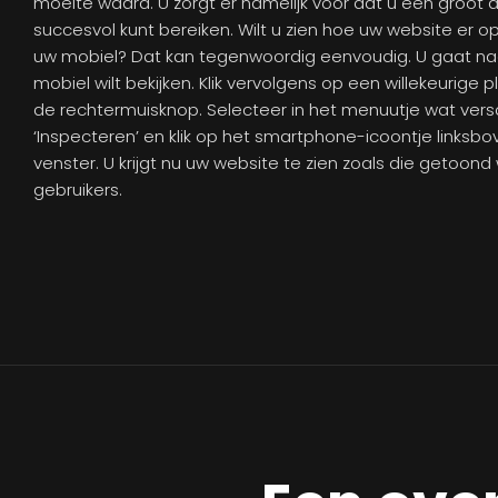
moeite waard. U zorgt er namelijk voor dat u een groot
succesvol kunt bereiken. Wilt u zien hoe uw website er o
uw mobiel? Dat kan tegenwoordig eenvoudig. U gaat na
mobiel wilt bekijken. Klik vervolgens op een willekeurige
de rechtermuisknop. Selecteer in het menuutje wat versc
‘Inspecteren’ en klik op het smartphone-icoontje linksbo
venster. U krijgt nu uw website te zien zoals die getoon
gebruikers.