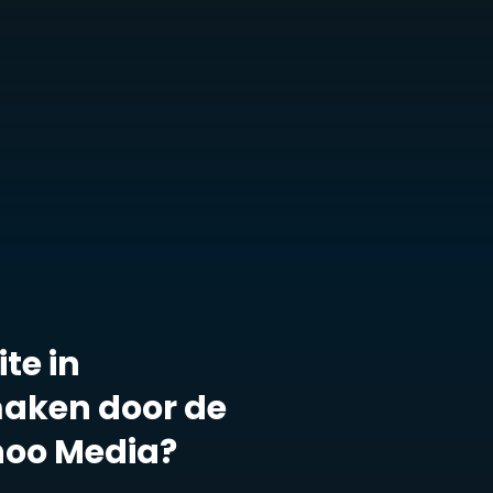
te in
maken door de
noo Media?