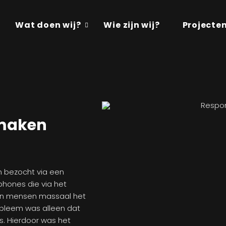
Wat doen wij?
Wie zijn wij?
Projecte
 maken
en bezocht via een
hones die via het
oen mensen massaal het
bleem was alleen dat
. Hierdoor was het