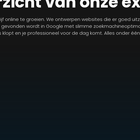
zicht van onze e
jf online te groeien. We ontwerpen websites die er goed uit
r gevonden wordt in Google met slimme zoekmachineoptimal
les klopt en je professioneel voor de dag komt. Alles onder éé