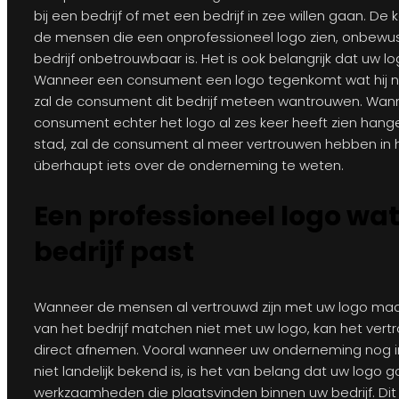
bij een bedrijf of met een bedrijf in zee willen gaan. De 
de mensen die een onprofessioneel logo zien, onbewust
bedrijf onbetrouwbaar is. Het is ook belangrijk dat uw l
Wanneer een consument een logo tegenkomt wat hij no
zal de consument dit bedrijf meteen wantrouwen. Wann
consument echter het logo al zes keer heeft zien hang
stad, zal de consument al meer vertrouwen hebben in h
überhaupt iets over de onderneming te weten.
Een professioneel logo wat
bedrijf past
Wanneer de mensen al vertrouwd zijn met uw logo m
van het bedrijf matchen niet met uw logo, kan het vertr
direct afnemen. Vooral wanneer uw onderneming nog in
niet landelijk bekend is, is het van belang dat uw log
werkzaamheden die plaatsvinden binnen uw bedrijf. Di