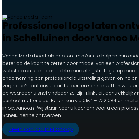
Professioneel logo laten on
in Schelluinen door Vanoo M
Vanoo Media heeft als doel om mkb’ers te helpen hun ond
beter op de kaart te zetten door middel van een professio
webshop en een doordachte marketingstrategie op maat. 
onderneming een professionele uitstraling geven online en
vergroten? Laat ons u dan helpen en samen zetten we een
op waardoor u snel vindbaar zal zijn. Klinkt dit aantrekkelij
contact met ons op. Bellen kan via 0184 – 722 084 en maile
info@vanoo.nl. Wij staan voor u klaar om voor u een profess
Schelluinen te ontwerpen!
Neem contact met ons op