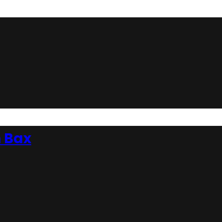
n Bax