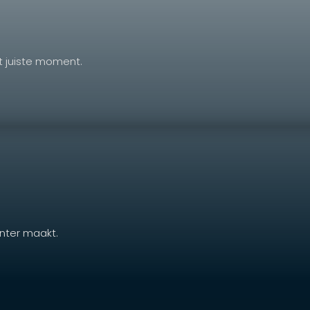
t juiste moment.
ënter maakt.