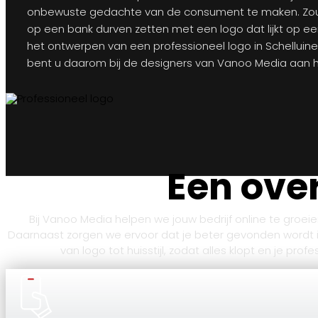
onbewuste gedachte van de consument te maken. Zou 
op een bank durven zetten met een logo dat lijkt op ee
het ontwerpen van een professioneel logo in Schelluinen
bent u daarom bij de designers van Vanoo Media aan he
Een over
Bij Vanoo Media helpen we jouw bedrijf online te groe
Daarnaast zorgen we ervoor dat je beter gevonden wordt 
van logo tot huisstijl, zodat alles klopt en je pr