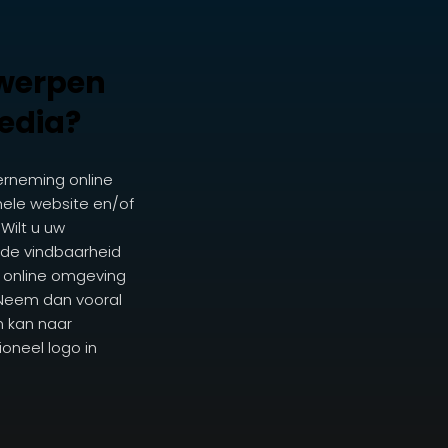
twerpen
edia?
erneming online
nele website en/of
Wilt u uw
 de vindbaarheid
 online omgeving
k? Neem dan vooral
n kan naar
ioneel logo in