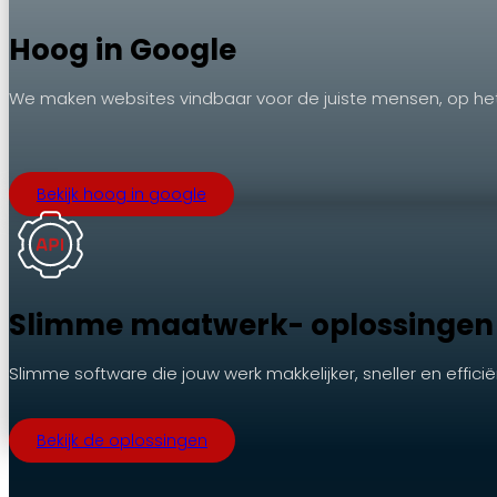
Hoog in Google
We maken websites vindbaar voor de juiste mensen, op he
.
Bekijk hoog in google
Slimme maatwerk- oplossingen
Slimme software die jouw werk makkelijker, sneller en effici
Bekijk de oplossingen