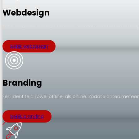
Webdesign
Toffe websites die indruk maken, klanten aantrekken en hel
Bekijk webdesign
Branding
Eén identiteit: zowel offline, als online. Zodat klanten metee
Bekijk branding