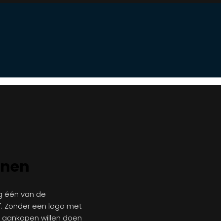
inen
ag één van de
f. Zonder een logo met
l aankopen willen doen