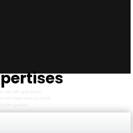
xpertises
n, op elk apparaat.
n we mee over je merk:
 zonder gedoe.