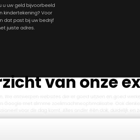
u uw geld bijvoorbeeld
n kindertekening? Voor
 dat past bij uw bedrijf
t juiste adres.
zicht van onze e
ien. We ontwerpen websites die er goed uitzien én goed werke
in Google met slimme zoekmachineoptimalisatie. Ook denke
ofessioneel voor de dag komt. Alles onder één dak, duidelijk en