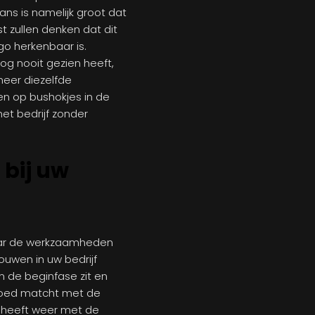
kans is namelijk groot dat
 zullen denken dat dit
ogo herkenbaar is.
g nooit gezien heeft,
eer diezelfde
en op bushokjes in de
et bedrijf zonder
 bij uw
aar de werkzaamheden
ouwen in uw bedrijf
 de beginfase zit en
o goed matcht met de
t heeft weer met de