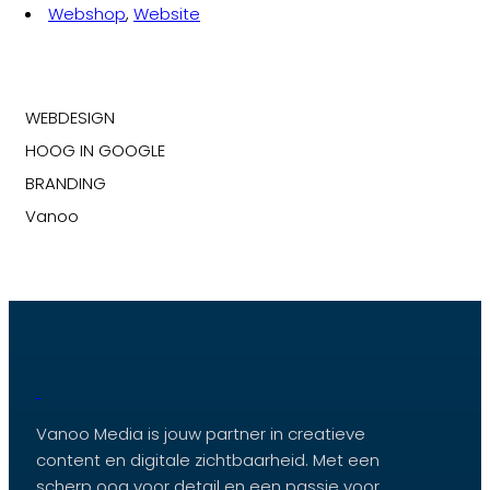
Webshop
,
Website
WEBDESIGN
HOOG IN GOOGLE
BRANDING
Vanoo
Vanoo Media is jouw partner in creatieve
content en digitale zichtbaarheid. Met een
scherp oog voor detail en een passie voor