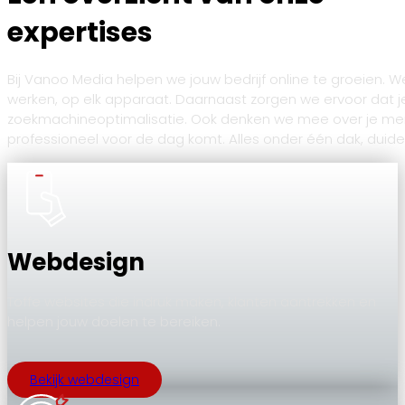
expertises
Bij Vanoo Media helpen we jouw bedrijf online te groeien. 
werken, op elk apparaat. Daarnaast zorgen we ervoor dat 
zoekmachineoptimalisatie. Ook denken we mee over je merk: v
professioneel voor de dag komt. Alles onder één dak, duide
Webdesign
Toffe websites die indruk maken, klanten aantrekken en
helpen jouw doelen te bereiken.
Bekijk webdesign