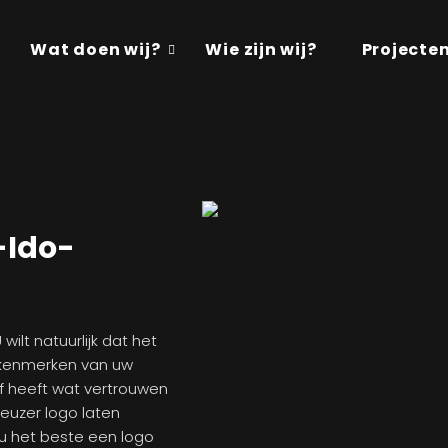
Wat doen wij?
Wie zijn wij?
Projecte
-Ido-
 wilt natuurlijk dat het
n kenmerken van uw
ijf heeft wat vertrouwen
ieuzer logo laten
 u het beste een logo