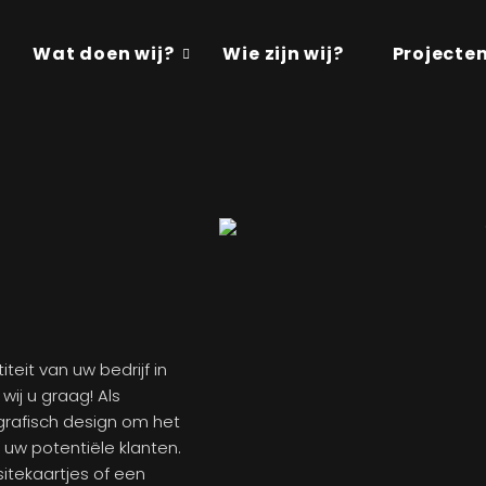
Wat doen wij?
Wie zijn wij?
Projecte
eit van uw bedrijf in
ij u graag! Als
grafisch design om het
 uw potentiële klanten.
itekaartjes of een