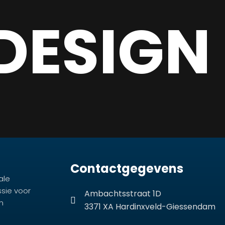
DESIGN
Contactgegevens
ale
ssie voor
Ambachtsstraat 1D
n
3371 XA Hardinxveld-Giessendam