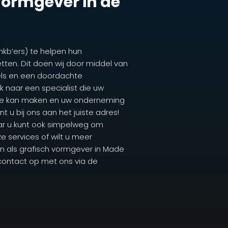
 vormgever in de
mkb’ers) te helpen hun
tten. Dit doen wij door middel van
els en een doordachte
 naar een specialist die uw
ite kan maken en uw onderneming
t u bij ons aan het juiste adres!
ar u kunt ook simpelweg om
e services of wilt u meer
en als grafisch vormgever in Made
 contact op met ons via de