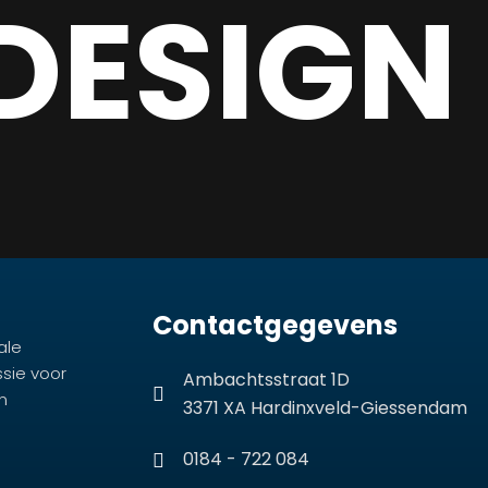
DESIGN
Contactgegevens
ale
ssie voor
Ambachtsstraat 1D
n
3371 XA Hardinxveld-Giessendam
0184 - 722 084