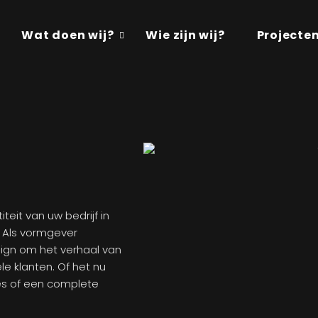
Wat doen wij?
Wie zijn wij?
Projecte
eit van uw bedrijf in
! Als vormgever
sign om het verhaal van
le klanten. Of het nu
es of een complete