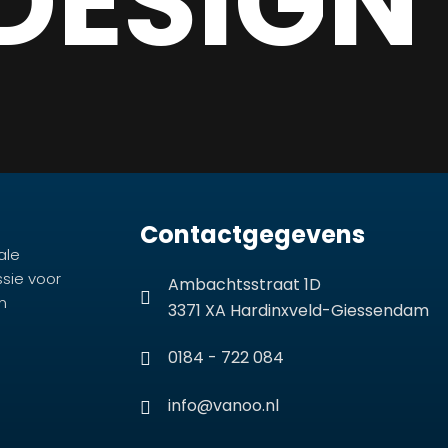
DESIGN
Contactgegevens
ale
ssie voor
Ambachtsstraat 1D
n
3371 XA Hardinxveld-Giessendam
0184 - 722 084
info@vanoo.nl