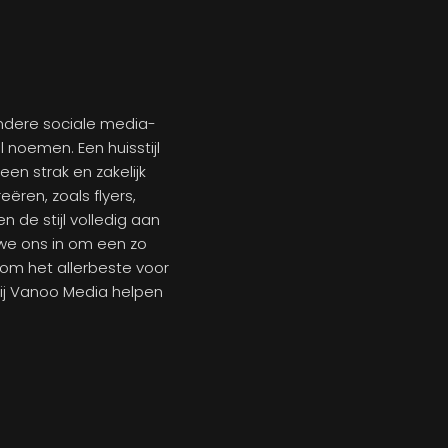
andere sociale media-
l noemen. Een huisstijl
een strak en zakelijk
ëren, zoals flyers,
en de stijl volledig aan
we ons in om een zo
 om het allerbeste voor
Bij Vanoo Media helpen