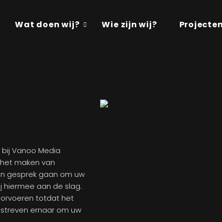
Wat doen wij?
Wie zijn wij?
Projecte
 bij Vanoo Media
in het maken van
 u in gesprek gaan om uw
 hiermee aan de slag.
oorvoeren totdat het
 streven ernaar om uw