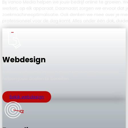
Bij Vanoo Media helpen we jouw bedrijf online te groeien. 
werken, op elk apparaat. Daarnaast zorgen we ervoor dat 
zoekmachineoptimalisatie. Ook denken we mee over je merk: v
professioneel voor de dag komt. Alles onder één dak, duide
Webdesign
Toffe websites die indruk maken, klanten aantrekken en
helpen jouw doelen te bereiken.
Bekijk webdesign