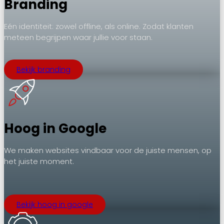
Branding
Eén identiteit: zowel offline, als online. Zodat klanten
meteen begrijpen waar jullie voor staan.
Bekijk branding
Hoog in Google
We maken websites vindbaar voor de juiste mensen, op
het juiste moment.
.
Bekijk hoog in google