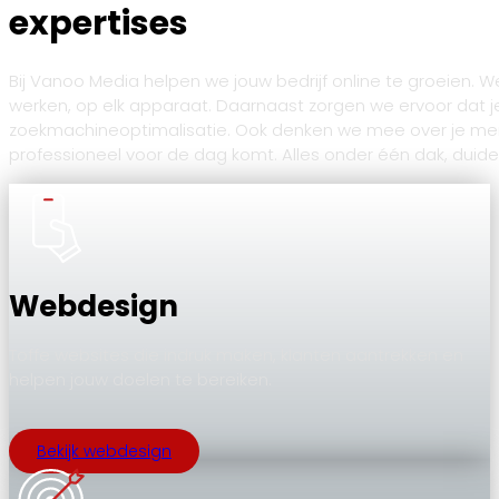
expertises
Bij Vanoo Media helpen we jouw bedrijf online te groeien. 
werken, op elk apparaat. Daarnaast zorgen we ervoor dat 
zoekmachineoptimalisatie. Ook denken we mee over je merk: v
professioneel voor de dag komt. Alles onder één dak, duide
Webdesign
Toffe websites die indruk maken, klanten aantrekken en
helpen jouw doelen te bereiken.
Bekijk webdesign